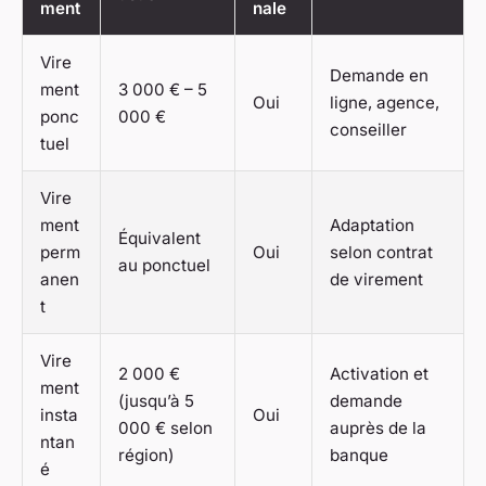
ment
nale
Vire
Demande en
ment
3 000 € – 5
Oui
ligne, agence,
ponc
000 €
conseiller
tuel
Vire
ment
Adaptation
Équivalent
perm
Oui
selon contrat
au ponctuel
anen
de virement
t
Vire
2 000 €
Activation et
ment
(jusqu’à 5
demande
insta
Oui
000 € selon
auprès de la
ntan
région)
banque
é