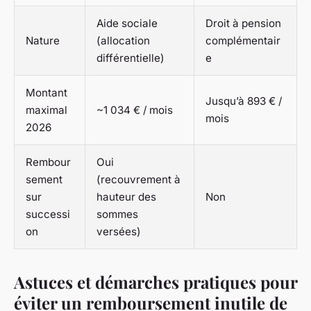
Aide sociale
Droit à pension
Nature
(allocation
complémentair
différentielle)
e
Montant
Jusqu’à 893 € /
maximal
~1 034 € / mois
mois
2026
Rembour
Oui
sement
(recouvrement à
sur
hauteur des
Non
successi
sommes
on
versées)
Astuces et démarches pratiques pour
éviter un remboursement inutile de