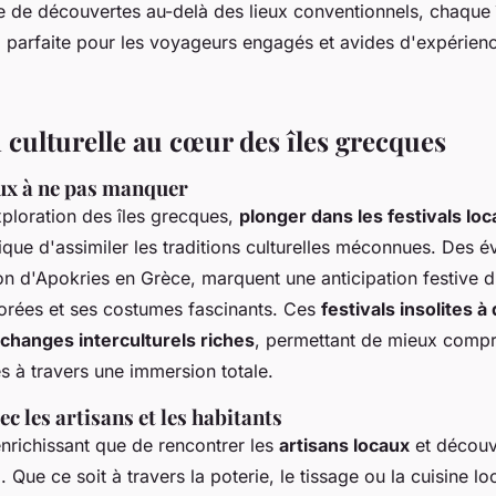
e de découvertes au-delà des lieux conventionnels, chaque î
, parfaite pour les voyageurs engagés et avides d'expérien
culturelle au cœur des îles grecques
aux à ne pas manquer
xploration des îles grecques,
plonger dans les festivals lo
ique d'assimiler les
traditions culturelles méconnues
. Des é
ion d'Apokries en Grèce, marquent une anticipation festive
orées et ses costumes fascinants. Ces
festivals insolites à
changes interculturels riches
, permettant de mieux compr
s à travers une immersion totale.
c les artisans et les habitants
enrichissant que de rencontrer les
artisans locaux
et découvr
. Que ce soit à travers la poterie, le tissage ou la cuisine lo