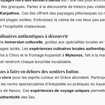
voyages hors des sentiers battus
est l'une des plus enrich
s îles grecques. Partez à la découverte de trésors peu visi
Karpathos
. Ces îles offrent des paysages pittoresques où
ent plages isolées. Embrassez la calme de ces lieux peu pe
 l'hospitalité chaleureuse.
ulinaires authentiques à découvrir
ble
immersion culturelle
, goûtez aux spécialités locales en v
lages isolés. Les
expériences culinaires locales authentiq
ha à Chios et le fromage kopanisti à
Mykonos
, fait à la m
, et rendront chaque bouchée inoubliable.
ues à faire en dehors des sentiers battus
 vivre
pour les esprits curieux en Grèce abondent. Particip
les ravins spectaculaires d'Astypalée ou pratiquez du kaya
es de Naxos. Ces
expériences de voyage uniques
permette
authenticité
des îles.