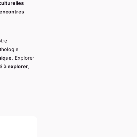
culturelles
encontres
otre
thologie
nique
. Explorer
é à explorer
,