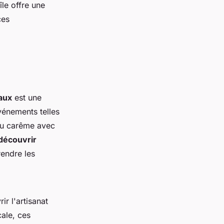
le offre une
ces
caux
est une
vénements telles
 du carême avec
 découvrir
endre les
ir l'artisanat
cale, ces