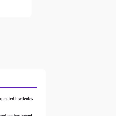
pes led horticoles
e maison boulevard