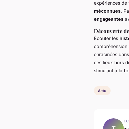
expériences de
méconnues
. Pa
engageantes
av
Découverte de 
Écouter les
hist
compréhension d
enracinées dans
ces lieux hors d
stimulant à la fo
Actu
EC
T