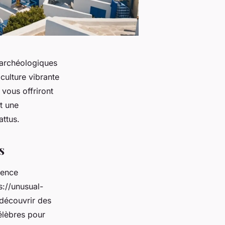
 archéologiques
 culture vibrante
vous offriront
t une
attus.
s
ience
s://unusual-
 découvrir des
célèbres pour