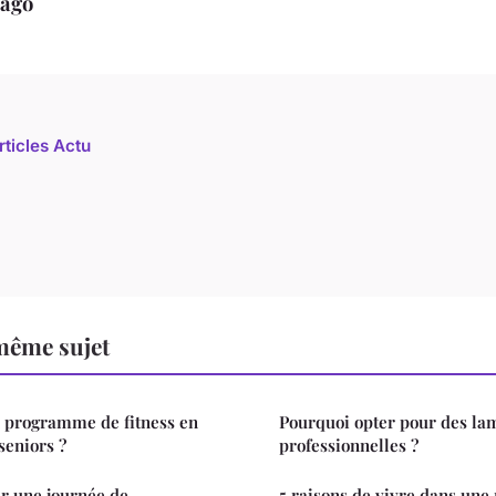
iago
rticles Actu
même sujet
 programme de fitness en
Pourquoi opter pour des lam
seniors ?
professionnelles ?
 une journée de
5 raisons de vivre dans un