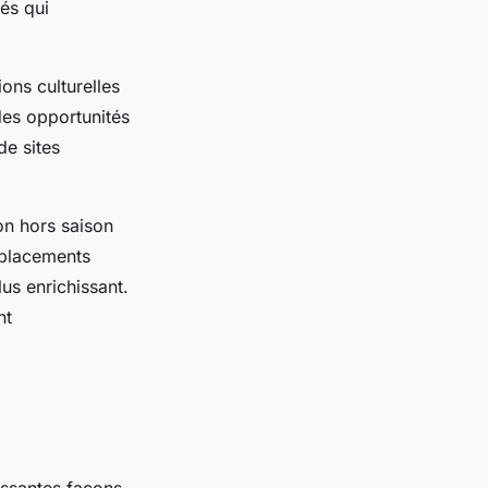
és qui
ons culturelles
 des opportunités
de sites
on hors saison
éplacements
us enrichissant.
nt