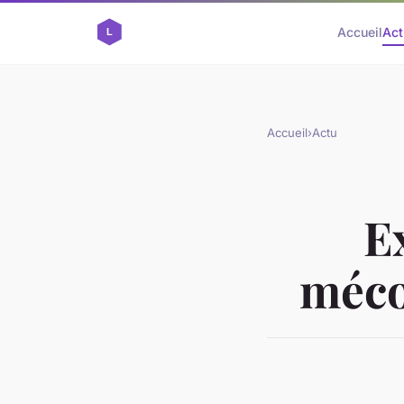
Accueil
Act
Accueil
›
Actu
E
méco