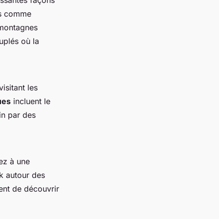
issantes façons
tés comme
 montagnes
uplés où la
isitant les
ues
incluent le
ain par des
ez à une
k autour des
nt de découvrir