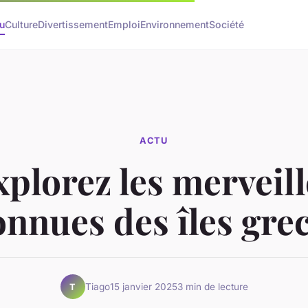
u
Culture
Divertissement
Emploi
Environnement
Société
ACTU
xplorez les merveill
nnues des îles gre
Tiago
15 janvier 2025
3 min de lecture
T