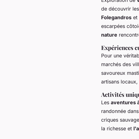
Exploration de
de découvrir le
Folegandros
et
escarpées côtoi
nature
rencontre
Expériences c
Pour une vérita
marchés des vil
savoureux masti
artisans locaux
Activités uniq
Les
aventures à
randonnée dans 
criques sauvag
la richesse et
l'